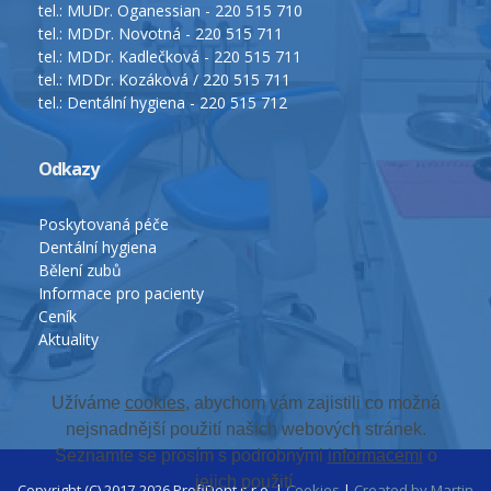
tel.: MUDr. Oganessian - 220 515 710
tel.: MDDr. Novotná - 220 515 711
tel.: MDDr. Kadlečková - 220 515 711
tel.: MDDr. Kozáková / 220 515 711
tel.: Dentální hygiena - 220 515 712
Odkazy
Poskytovaná péče
Dentální hygiena
Bělení zubů
Informace pro pacienty
Ceník
Aktuality
Užíváme
cookies
, abychom vám zajistili co možná
nejsnadnější použití našich webových stránek.
Seznamte se prosím s podrobnými
informacemi
o
jejich použití.
Copyright (C) 2017-2026 ProfiDent s.r.o. |
Cookies
|
Created by Martin